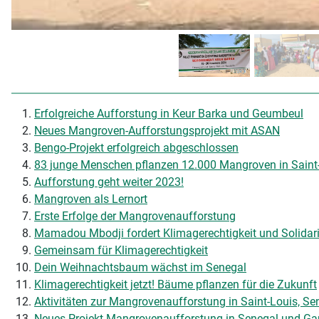
Erfolgreiche Aufforstung in Keur Barka und Geumbeul
Neues Mangroven-Aufforstungsprojekt mit ASAN
Bengo-Projekt erfolgreich abgeschlossen
83 junge Menschen pflanzen 12.000 Mangroven in Saint
Aufforstung geht weiter 2023!
Mangroven als Lernort
Erste Erfolge der Mangrovenaufforstung
Mamadou Mbodji fordert Klimagerechtigkeit und Solidarit
Gemeinsam für Klimagerechtigkeit
Dein Weihnachtsbaum wächst im Senegal
Klimagerechtigkeit jetzt! Bäume pflanzen für die Zukunft
Aktivitäten zur Mangrovenaufforstung in Saint-Louis, Se
Neues Projekt Mangrovenaufforstung in Senegal und Ga