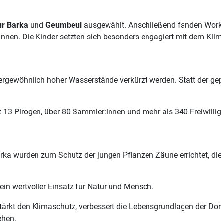
ur Barka
und
Geumbeul
ausgewählt. Anschließend fanden Works
r:innen. Die Kinder setzten sich besonders engagiert mit dem Kl
gewöhnlich hoher Wasserstände verkürzt werden. Statt der ge
it 13 Pirogen, über 80 Sammler:innen und mehr als 340 Freiwill
arka wurden zum Schutz der jungen Pflanzen Zäune errichtet, di
in wertvoller Einsatz für Natur und Mensch.
 stärkt den Klimaschutz, verbessert die Lebensgrundlagen der Do
ehen.