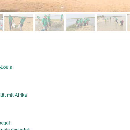
-Louis
ät mit Afrika
negal
mbia gestartet